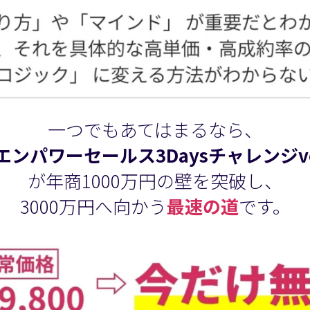
一つでもあてはまるなら、
エンパワーセールス3Daysチャレンジvo
が年商1000万円の壁を突破し、
3000万円へ向かう
最速の道
です。