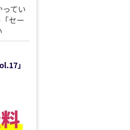
l.17」