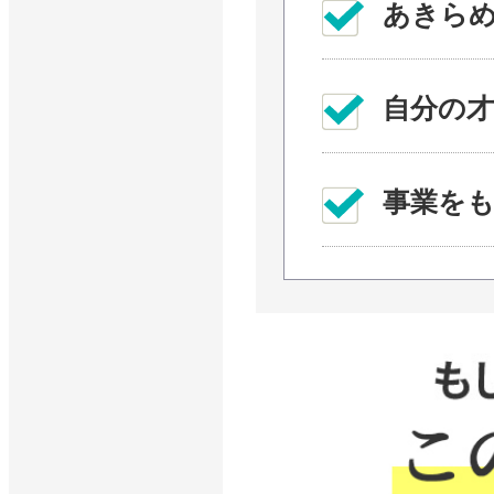
あきら
自分の
事業を