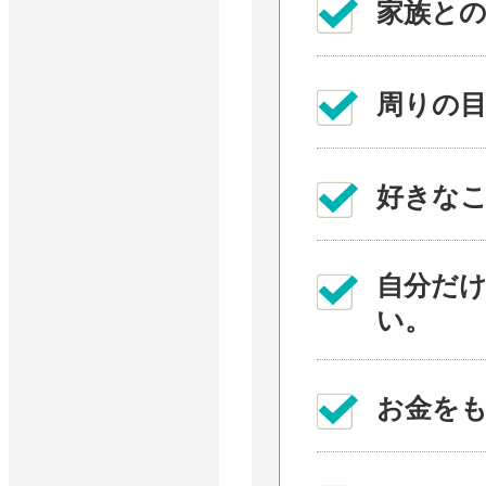
家族と
周りの
好きな
自分だ
い。
お金を