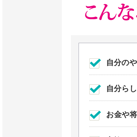
自分の
自分ら
お金や