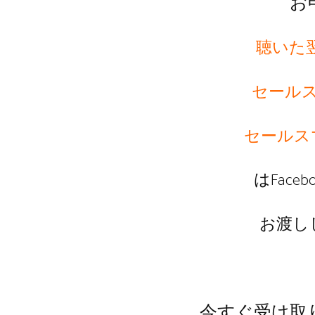
お
聴いた翌
セール
セールス
はFace
お渡し