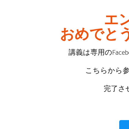
エ
おめでと
講義は専用のFace
こちらから
完了さ