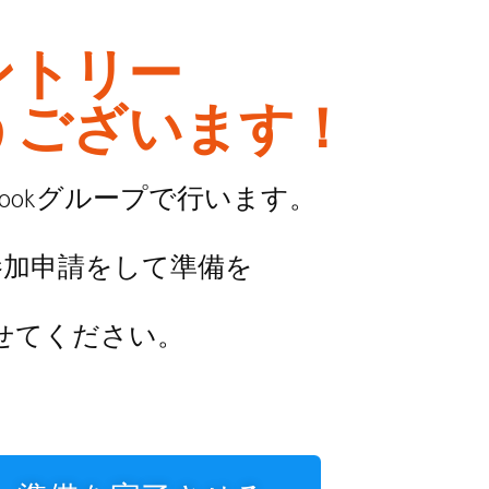
ントリー
うございます！
bookグループで行います。
参加申請をして準備を
せてください。