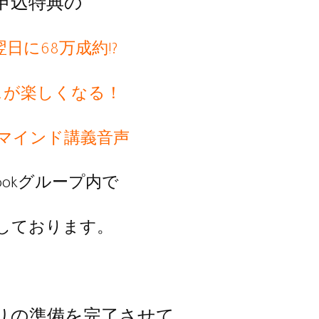
申込特典の
日に68万成約!?
スが楽しくなる！
マインド講義音声
bookグループ内で
しております。