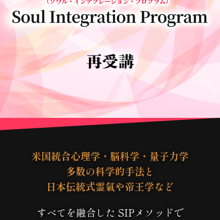
米国統合心理学・脳科学・量子力学
多数の科学的手法と
日本伝統式霊氣や帝王学など
すべてを融合した SIPメソッドで