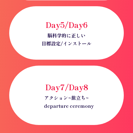
Day5/
Day
6
脳科学的に正しい
目標設定/インストール
Day7/
Day
8
アクション~旅立ち~
departure ceremony